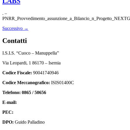
LABS
. –
PNRR_Provvedimento_assunzione_a_Bilancio_n_Progetto_NE
Successivo
→
contatti
I.S.I.S. “Cuoco – Manuppella”
Via Leopardi, 1 86170 – Isernia
Codice Fiscale:
90041740946
Codice Meccanografico:
ISIS01400C
Telefono: 0865 / 50656
E-mail:
isis01400c@istruzione.it
PEC:
isis01400c@pec.istruzione.it
DPO:
Guido Palladino