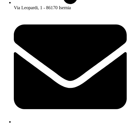
Via Leopardi, 1 - 86170 Isernia
isis01400c@istruzione.it