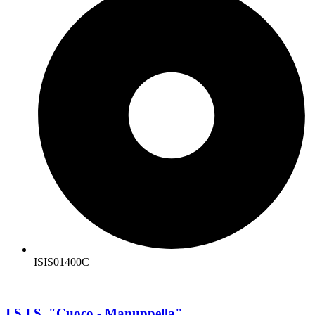
ISIS01400C
I.S.I.S. "Cuoco - Manuppella"