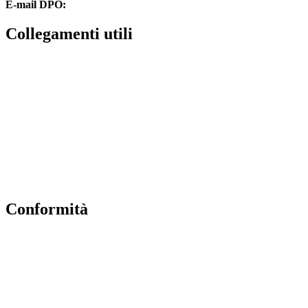
E-mail DPO:
guido.palladino.dpo@gmail.com
collegamenti utili
Contatti
MIUR
Accesso Civico
Amministrazione Trasparente
Albo Online
Scuola in Chiaro
conformità
Privacy Policy
Dichiarazione di accessibilità
Note legali