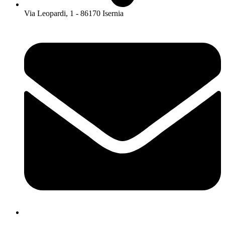
Via Leopardi, 1 - 86170 Isernia
isis01400c@istruzione.it