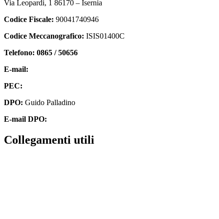
Via Leopardi, 1 86170 – Isernia
Codice Fiscale:
90041740946
Codice Meccanografico:
ISIS01400C
Telefono: 0865 / 50656
E-mail:
isis01400c@istruzione.it
PEC:
isis01400c@pec.istruzione.it
DPO:
Guido Palladino
E-mail DPO:
guido.palladino.dpo@gmail.com
collegamenti utili
Contatti
MIUR
Accesso Civico
Amministrazione Trasparente