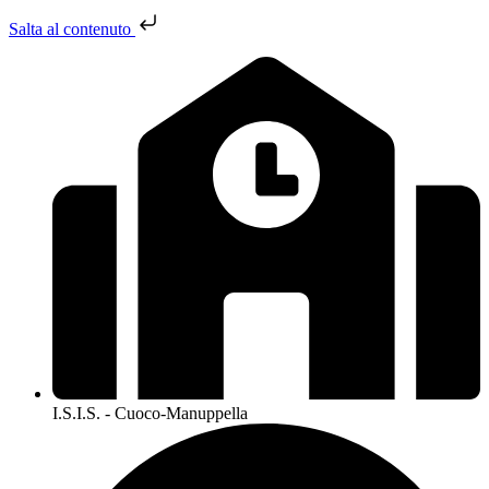
Salta al contenuto
I.S.I.S. - Cuoco-Manuppella