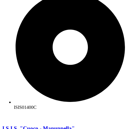
ISIS01400C
I.S.I.S. "Cuoco - Manuppella"