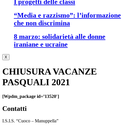
i progetti delle classi
“media e razzismo”: l’informazione
che non discrimina
8 marzo: solidarietà alle donne
iraniane e ucraine
X
CHIUSURA VACANZE
PASQUALI 2021
[wpdm_package id=’13520′]
contatti
I.S.I.S. “Cuoco – Manuppella”