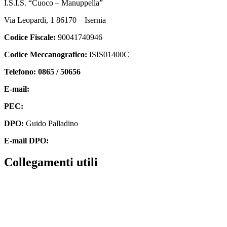
I.S.I.S. “Cuoco – Manuppella”
Via Leopardi, 1 86170 – Isernia
Codice Fiscale:
90041740946
Codice Meccanografico:
ISIS01400C
Telefono: 0865 / 50656
E-mail:
isis01400c@istruzione.it
PEC:
isis01400c@pec.istruzione.it
DPO:
Guido Palladino
E-mail DPO:
guido.palladino.dpo@gmail.com
collegamenti utili
Contatti
MIUR
Accesso Civico