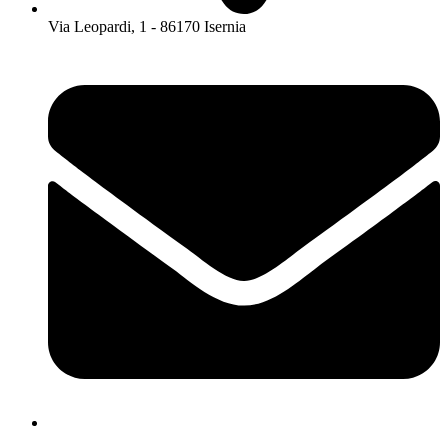
Via Leopardi, 1 - 86170 Isernia
isis01400c@istruzione.it