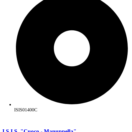
ISIS01400C
I.S.I.S. "Cuoco - Manuppella"