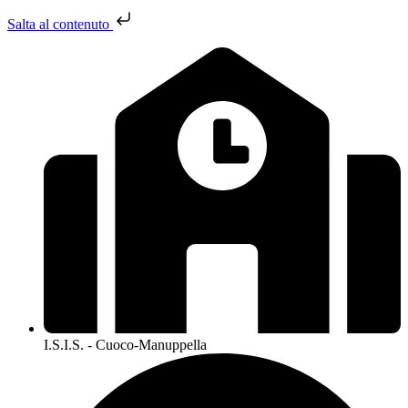
Salta al contenuto
I.S.I.S. - Cuoco-Manuppella