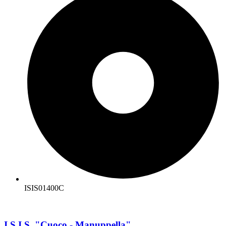
ISIS01400C
I.S.I.S. "Cuoco - Manuppella"