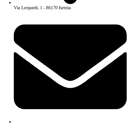
Via Leopardi, 1 - 86170 Isernia
isis01400c@istruzione.it