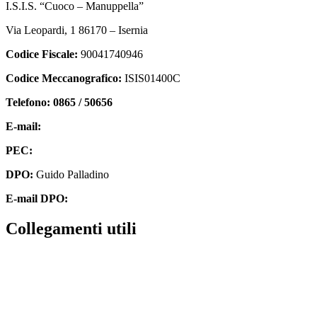
I.S.I.S. “Cuoco – Manuppella”
Via Leopardi, 1 86170 – Isernia
Codice Fiscale:
90041740946
Codice Meccanografico:
ISIS01400C
Telefono: 0865 / 50656
E-mail:
isis01400c@istruzione.it
PEC:
isis01400c@pec.istruzione.it
DPO:
Guido Palladino
E-mail DPO:
guido.palladino.dpo@gmail.com
collegamenti utili
Contatti
MIUR
Accesso Civico