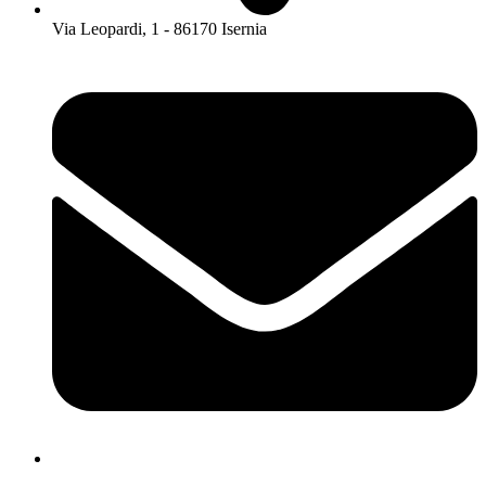
Via Leopardi, 1 - 86170 Isernia
isis01400c@istruzione.it