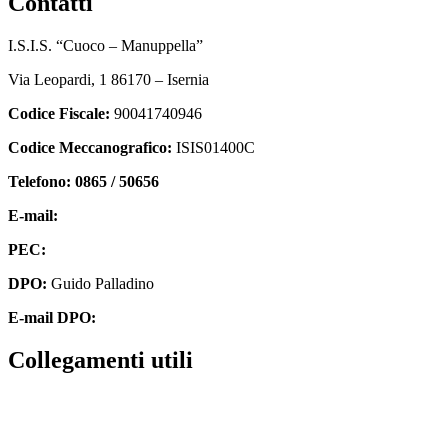
contatti
I.S.I.S. “Cuoco – Manuppella”
Via Leopardi, 1 86170 – Isernia
Codice Fiscale:
90041740946
Codice Meccanografico:
ISIS01400C
Telefono: 0865 / 50656
E-mail:
isis01400c@istruzione.it
PEC:
isis01400c@pec.istruzione.it
DPO:
Guido Palladino
E-mail DPO:
guido.palladino.dpo@gmail.com
collegamenti utili
Contatti
MIUR