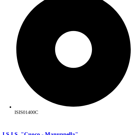
ISIS01400C
I.S.I.S. "Cuoco - Manuppella"