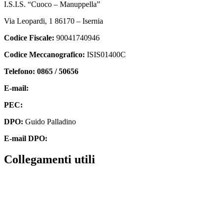
I.S.I.S. “Cuoco – Manuppella”
Via Leopardi, 1 86170 – Isernia
Codice Fiscale:
90041740946
Codice Meccanografico:
ISIS01400C
Telefono: 0865 / 50656
E-mail:
isis01400c@istruzione.it
PEC:
isis01400c@pec.istruzione.it
DPO:
Guido Palladino
E-mail DPO:
guido.palladino.dpo@gmail.com
collegamenti utili
Contatti
MIUR
Accesso Civico