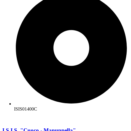
ISIS01400C
I.S.I.S. "Cuoco - Manuppella"