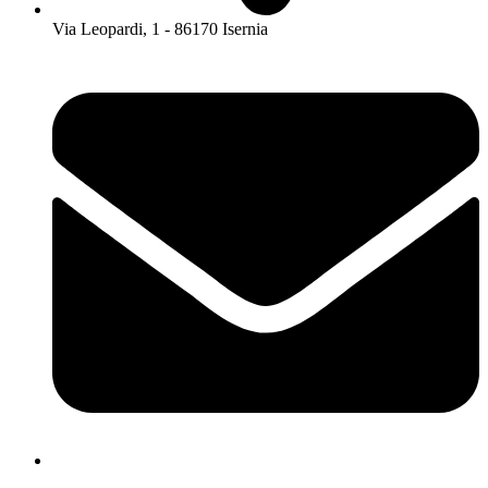
Via Leopardi, 1 - 86170 Isernia
isis01400c@istruzione.it