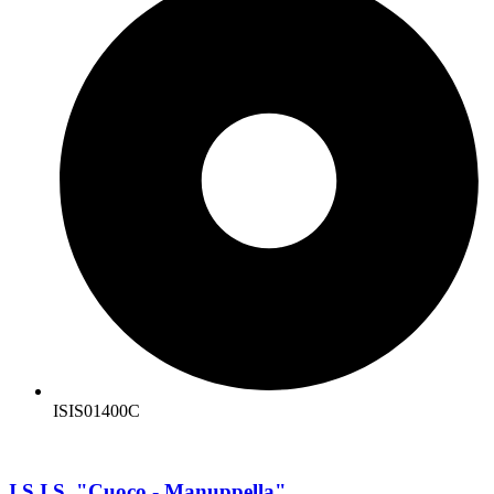
ISIS01400C
I.S.I.S. "Cuoco - Manuppella"