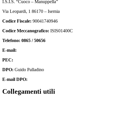
I.S.I.S. “Cuoco – Manuppella”
Via Leopardi, 1 86170 – Isernia
Codice Fiscale:
90041740946
Codice Meccanografico:
ISIS01400C
Telefono: 0865 / 50656
E-mail:
isis01400c@istruzione.it
PEC:
isis01400c@pec.istruzione.it
DPO:
Guido Palladino
E-mail DPO:
guido.palladino.dpo@gmail.com
collegamenti utili
Contatti
MIUR
Accesso Civico