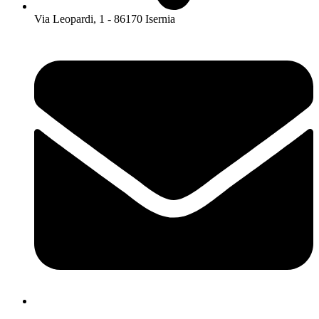
Via Leopardi, 1 - 86170 Isernia
isis01400c@istruzione.it