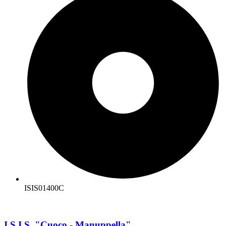
ISIS01400C
I.S.I.S. "Cuoco - Manuppella"