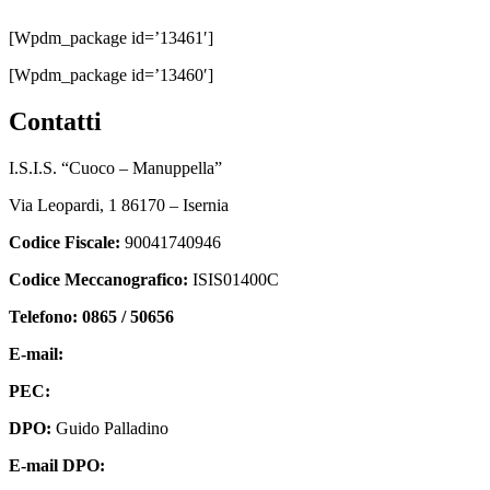
[wpdm_package id=’13461′]
[wpdm_package id=’13460′]
contatti
I.S.I.S. “Cuoco – Manuppella”
Via Leopardi, 1 86170 – Isernia
Codice Fiscale:
90041740946
Codice Meccanografico:
ISIS01400C
Telefono: 0865 / 50656
E-mail:
isis01400c@istruzione.it
PEC:
isis01400c@pec.istruzione.it
DPO:
Guido Palladino
E-mail DPO:
guido.palladino.dpo@gmail.com