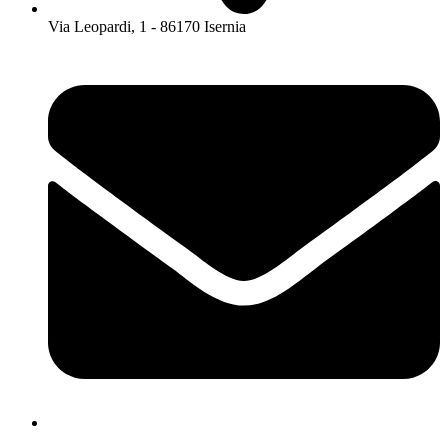
Via Leopardi, 1 - 86170 Isernia
isis01400c@istruzione.it