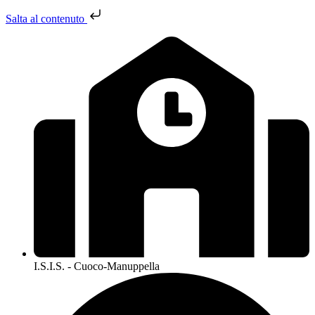
Salta al contenuto
I.S.I.S. - Cuoco-Manuppella