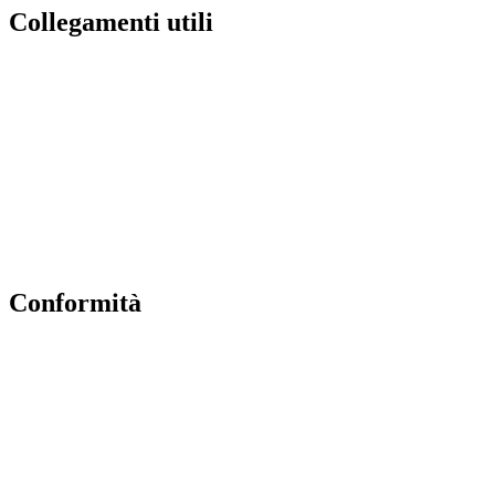
collegamenti utili
Contatti
MIUR
Accesso Civico
Amministrazione Trasparente
Albo Online
Scuola in Chiaro
conformità
Privacy Policy
Dichiarazione di accessibilità
Note legali
Accesso riservato