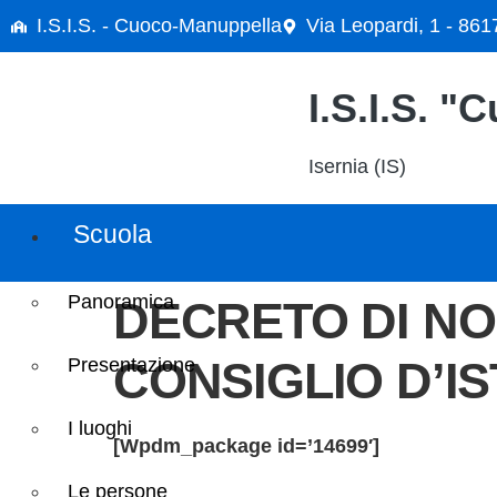
contenuto
I.S.I.S. - Cuoco-Manuppella
Via Leopardi, 1 - 861
I.S.I.S. 
Isernia (IS)
Scuola
Panoramica
DECRETO DI NOMINA STUDENTI ELETTI NEL
CONSIGLIO D’IST
Presentazione
I luoghi
[wpdm_package id=’14699′]
Le persone