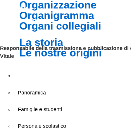
organizzazione
Note legali
organigramma
Accesso riservato
organi collegiali
la storia
Responsabile della trasmissione e pubblicazione di documenti informazioni e dati ex. Art. 10 d.lgs 33/2013 ss.mm.ii. – d.lgs 97/2016 Dr.ssa Maria Teresa
le nostre origini
Vitale
Servizi
Panoramica
Famiglie e studenti
Personale scolastico