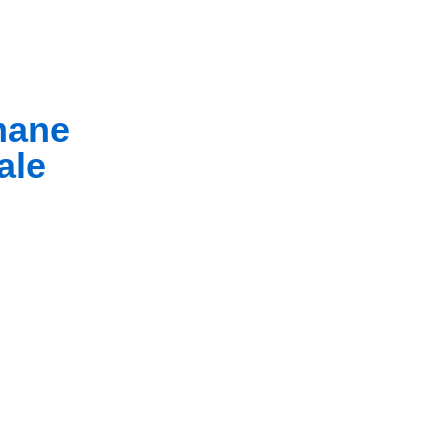
umane
ale