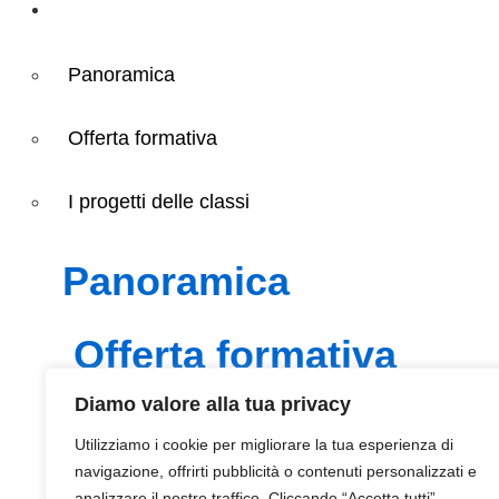
Didattica
Panoramica
Offerta formativa
I progetti delle classi
panoramica
offerta formativa
piano triennale offert
Diamo valore alla tua privacy
orientamento
Utilizziamo i cookie per migliorare la tua esperienza di
navigazione, offrirti pubblicità o contenuti personalizzati e
i progetti delle classi
analizzare il nostro traffico. Cliccando “Accetta tutti”,