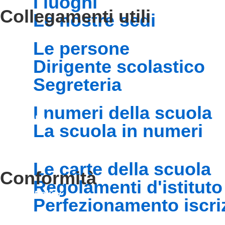
i luoghi
collegamenti utili
le nostre sedi
Contatti
le persone
MIUR
dirigente scolastico
Accesso Civico
segreteria
Amministrazione Trasparente
i numeri della scuola
Albo Online
la scuola in numeri
Scuola in Chiaro
le carte della scuola
conformità
regolamenti d'istituto
Privacy Policy
perfezionamento iscri
Dichiarazione di accessibilità