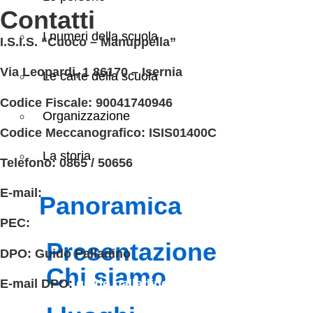
contatti
I numeri della scuola
I.S.I.S. “Cuoco – Manuppella”
Via Leopardi, 1 86170 – Isernia
Le carte della scuola
Codice Fiscale:
90041740946
Organizzazione
Codice Meccanografico:
ISIS01400C
La storia
Telefono: 0865 / 50656
E-mail:
isis01400c@istruzione.it
panoramica
PEC:
isis01400c@pec.istruzione.it
presentazione
DPO:
Guido Palladino
chi siamo
E-mail DPO:
guido.palladino.dpo@gmail.com