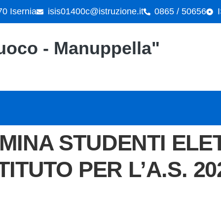
70 Isernia
isis01400c@istruzione.it
0865 / 50656
"Cuoco - Manuppella"
ITUTO PER L’A.S. 20