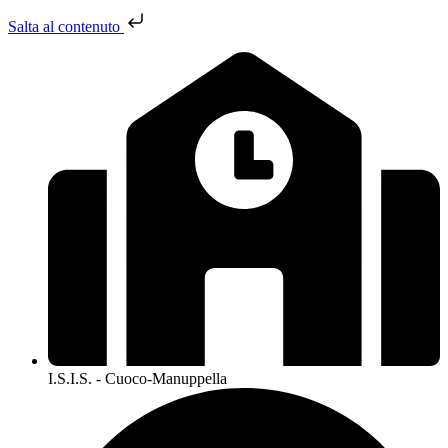
Salta al contenuto
I.S.I.S. - Cuoco-Manuppella