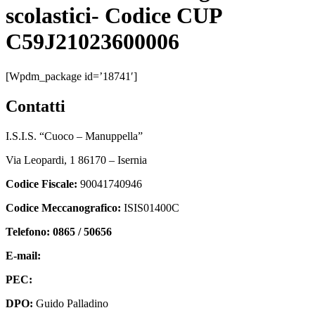
scolastici- Codice CUP
C59J21023600006
[wpdm_package id=’18741′]
contatti
I.S.I.S. “Cuoco – Manuppella”
Via Leopardi, 1 86170 – Isernia
Codice Fiscale:
90041740946
Codice Meccanografico:
ISIS01400C
Telefono: 0865 / 50656
E-mail:
isis01400c@istruzione.it
PEC:
isis01400c@pec.istruzione.it
DPO:
Guido Palladino