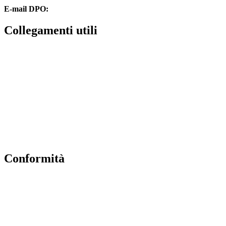
E-mail DPO:
guido.palladino.dpo@gmail.com
collegamenti utili
Contatti
MIUR
Accesso Civico
Amministrazione Trasparente
Albo Online
Scuola in Chiaro
conformità
Privacy Policy
Dichiarazione di accessibilità
Note legali