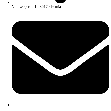
Via Leopardi, 1 - 86170 Isernia
isis01400c@istruzione.it