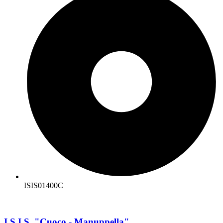
ISIS01400C
I.S.I.S. "Cuoco - Manuppella"