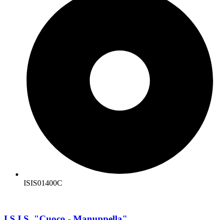
ISIS01400C
I.S.I.S. "Cuoco - Manuppella"