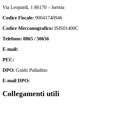
Via Leopardi, 1 86170 – Isernia
Codice Fiscale:
90041740946
Codice Meccanografico:
ISIS01400C
Telefono: 0865 / 50656
E-mail:
isis01400c@istruzione.it
PEC:
isis01400c@pec.istruzione.it
DPO:
Guido Palladino
E-mail DPO:
guido.palladino.dpo@gmail.com
collegamenti utili
Contatti
MIUR
Accesso Civico