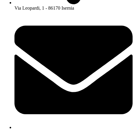
Via Leopardi, 1 - 86170 Isernia
isis01400c@istruzione.it