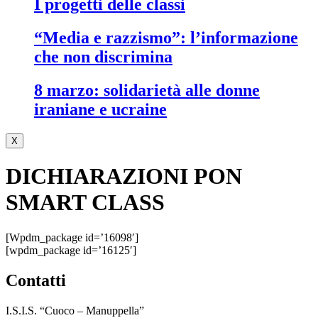
i progetti delle classi
“media e razzismo”: l’informazione
che non discrimina
8 marzo: solidarietà alle donne
iraniane e ucraine
X
DICHIARAZIONI PON
SMART CLASS
[wpdm_package id=’16098′]
[wpdm_package id=’16125′]
contatti
I.S.I.S. “Cuoco – Manuppella”