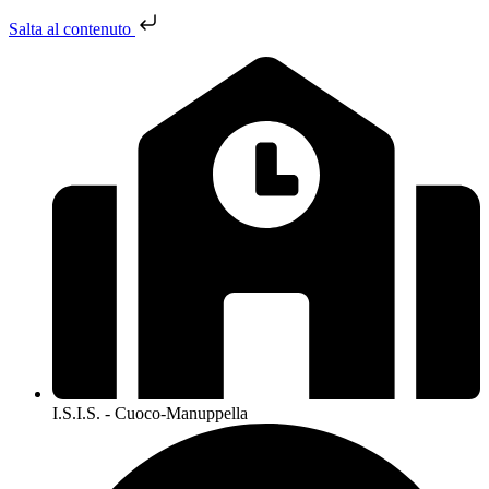
Salta al contenuto
I.S.I.S. - Cuoco-Manuppella