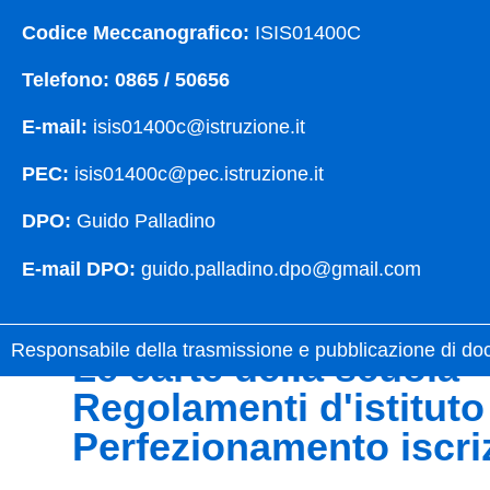
i luoghi
Codice Meccanografico:
ISIS01400C
le nostre sedi
Telefono: 0865 / 50656
le persone
E-mail:
isis01400c@istruzione.it
dirigente scolastico
segreteria
PEC:
isis01400c@pec.istruzione.it
DPO:
Guido Palladino
i numeri della scuola
E-mail DPO:
guido.palladino.dpo@gmail.com
la scuola in numeri
Responsabile della trasmissione e pubblicazione di doc
le carte della scuola
regolamenti d'istituto
perfezionamento iscri