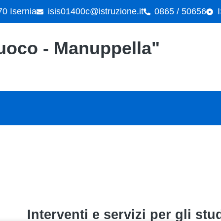
70 Isernia
isis01400c@istruzione.it
0865 / 50656
"Cuoco - Manuppella"
interventi e servizi per gli s