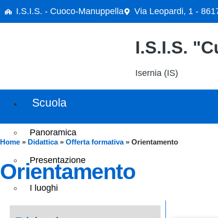
I.S.I.S. - Cuoco-Manuppella
Via Leopardi, 1 - 861
I.S.I.S. 
Isernia (IS)
Scuola
Panoramica
Home
»
Didattica
»
Offerta formativa
»
Orientamento
Presentazione
orientamento
I luoghi
Le persone