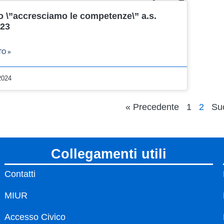
o \”accresciamo le competenze\” a.s.
023
TO »
 2024
« Precedente
1
2
Su
collegamenti utili
Contatti
MIUR
Accesso Civico