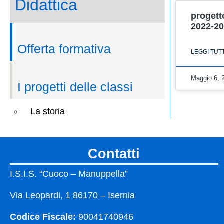
didattica
progett
I numeri della scuola
2022-2
Offerta formativa
LEGGI TUT
Le carte della scuola
Maggio 6,
Organizzazione
I progetti delle classi
La storia
panoramica
contatti
I.S.I.S. “Cuoco – Manuppella”
presentazione
chi siamo
Via Leopardi, 1 86170 – Isernia
Codice Fiscale:
90041740946