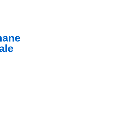
umane
ale