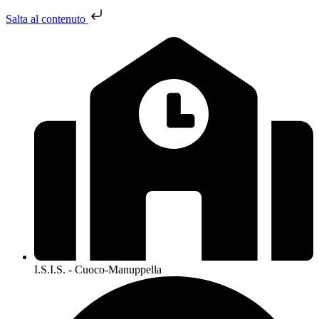
Salta al contenuto
I.S.I.S. - Cuoco-Manuppella