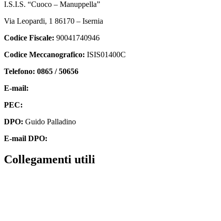
I.S.I.S. “Cuoco – Manuppella”
Via Leopardi, 1 86170 – Isernia
Codice Fiscale:
90041740946
Codice Meccanografico:
ISIS01400C
Telefono: 0865 / 50656
E-mail:
isis01400c@istruzione.it
PEC:
isis01400c@pec.istruzione.it
DPO:
Guido Palladino
E-mail DPO:
guido.palladino.dpo@gmail.com
collegamenti utili
Contatti
MIUR
Accesso Civico