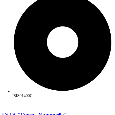
ISIS01400C
I.S.I.S. "Cuoco - Manuppella"