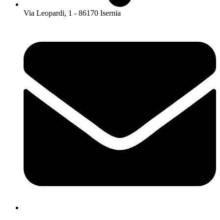
Via Leopardi, 1 - 86170 Isernia
isis01400c@istruzione.it