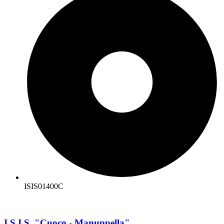
ISIS01400C
I.S.I.S. "Cuoco - Manuppella"