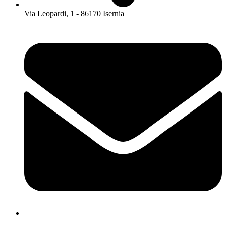
Via Leopardi, 1 - 86170 Isernia
isis01400c@istruzione.it