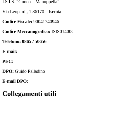
I.S.I.S. “Cuoco – Manuppella”
Via Leopardi, 1 86170 – Isernia
Codice Fiscale:
90041740946
Codice Meccanografico:
ISIS01400C
Telefono: 0865 / 50656
E-mail:
isis01400c@istruzione.it
PEC:
isis01400c@pec.istruzione.it
DPO:
Guido Palladino
E-mail DPO:
guido.palladino.dpo@gmail.com
collegamenti utili
Contatti
MIUR
Accesso Civico