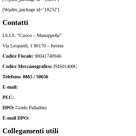
[wpdm_package id=’18232′]
contatti
I.S.I.S. “Cuoco – Manuppella”
Via Leopardi, 1 86170 – Isernia
Codice Fiscale:
90041740946
Codice Meccanografico:
ISIS01400C
Telefono: 0865 / 50656
E-mail:
isis01400c@istruzione.it
PEC:
isis01400c@pec.istruzione.it
DPO:
Guido Palladino
E-mail DPO:
guido.palladino.dpo@gmail.com
collegamenti utili