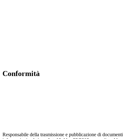
Contatti
MIUR
Accesso Civico
Amministrazione Trasparente
Albo Online
Scuola in Chiaro
conformità
Privacy Policy
Dichiarazione di accessibilità
Note legali
Accesso riservato
Responsabile della trasmissione e pubblicazione di documenti