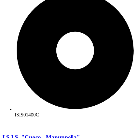
ISIS01400C
I.S.I.S. "Cuoco - Manuppella"