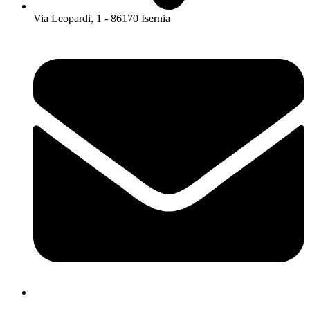
Via Leopardi, 1 - 86170 Isernia
isis01400c@istruzione.it