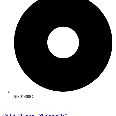
ISIS01400C
I.S.I.S. "Cuoco - Manuppella"