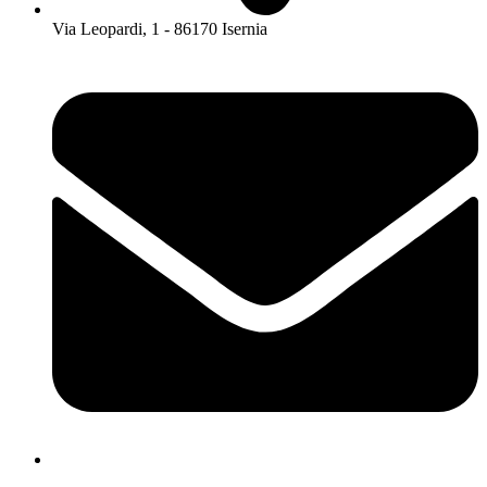
Via Leopardi, 1 - 86170 Isernia
isis01400c@istruzione.it