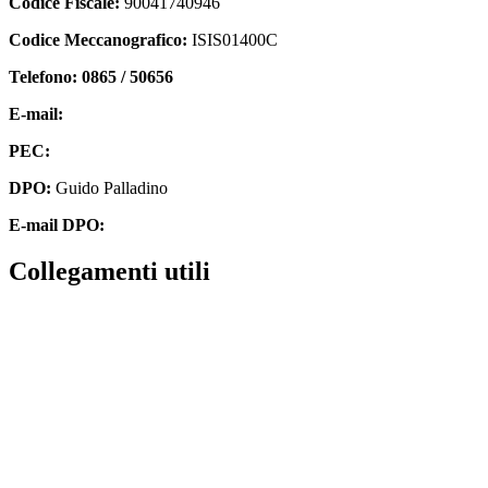
Codice Fiscale:
90041740946
Codice Meccanografico:
ISIS01400C
Telefono: 0865 / 50656
E-mail:
isis01400c@istruzione.it
PEC:
isis01400c@pec.istruzione.it
DPO:
Guido Palladino
E-mail DPO:
guido.palladino.dpo@gmail.com
collegamenti utili
Contatti
MIUR
Accesso Civico
Amministrazione Trasparente
Albo Online