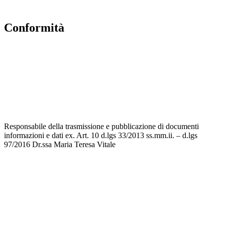
Scuola in Chiaro
conformità
Privacy Policy
Dichiarazione di accessibilità
Note legali
Accesso riservato
Responsabile della trasmissione e pubblicazione di documenti
informazioni e dati ex. Art. 10 d.lgs 33/2013 ss.mm.ii. – d.lgs
97/2016 Dr.ssa Maria Teresa Vitale