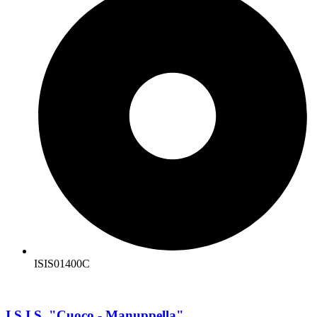
ISIS01400C
I.S.I.S. "Cuoco - Manuppella"