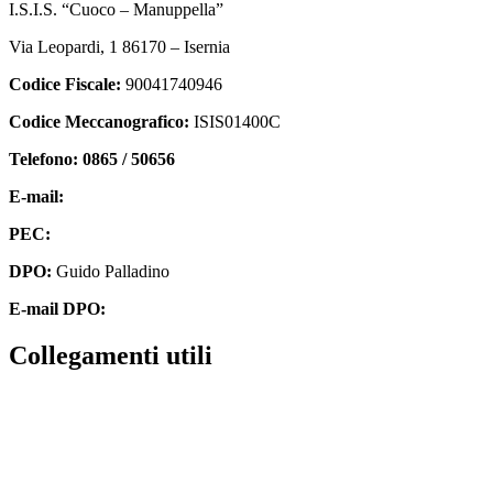
I.S.I.S. “Cuoco – Manuppella”
Via Leopardi, 1 86170 – Isernia
Codice Fiscale:
90041740946
Codice Meccanografico:
ISIS01400C
Telefono: 0865 / 50656
E-mail:
isis01400c@istruzione.it
PEC:
isis01400c@pec.istruzione.it
DPO:
Guido Palladino
E-mail DPO:
guido.palladino.dpo@gmail.com
collegamenti utili
Contatti
MIUR
Accesso Civico