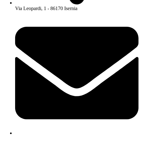
Via Leopardi, 1 - 86170 Isernia
isis01400c@istruzione.it