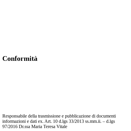
MIUR
Accesso Civico
Amministrazione Trasparente
Albo Online
Scuola in Chiaro
conformità
Privacy Policy
Dichiarazione di accessibilità
Note legali
Accesso riservato
Responsabile della trasmissione e pubblicazione di documenti
informazioni e dati ex. Art. 10 d.lgs 33/2013 ss.mm.ii. – d.lgs
97/2016 Dr.ssa Maria Teresa Vitale