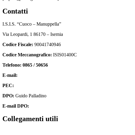
contatti
I.S.I.S. “Cuoco – Manuppella”
Via Leopardi, 1 86170 – Isernia
Codice Fiscale:
90041740946
Codice Meccanografico:
ISIS01400C
Telefono: 0865 / 50656
E-mail:
isis01400c@istruzione.it
PEC:
isis01400c@pec.istruzione.it
DPO:
Guido Palladino
E-mail DPO:
guido.palladino.dpo@gmail.com
collegamenti utili
Contatti