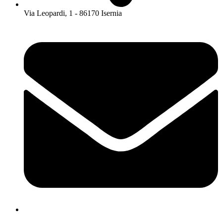
Via Leopardi, 1 - 86170 Isernia
isis01400c@istruzione.it