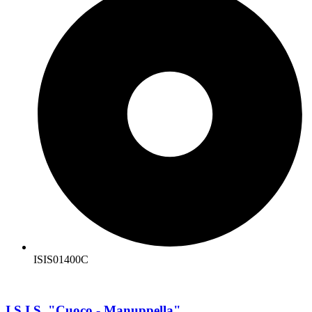
ISIS01400C
I.S.I.S. "Cuoco - Manuppella"