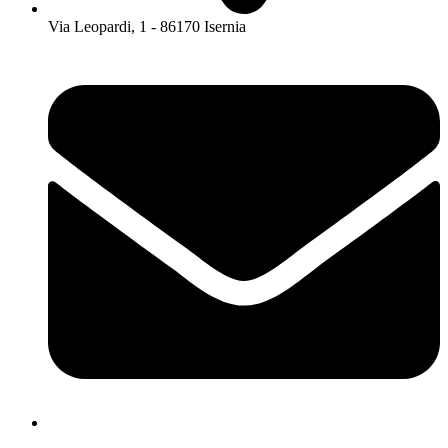
Via Leopardi, 1 - 86170 Isernia
isis01400c@istruzione.it