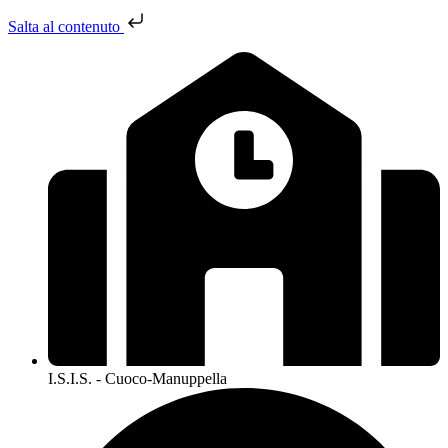
Salta al contenuto
I.S.I.S. - Cuoco-Manuppella