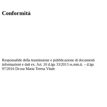
Scuola in Chiaro
conformità
Privacy Policy
Dichiarazione di accessibilità
Note legali
Accesso riservato
Responsabile della trasmissione e pubblicazione di documenti
informazioni e dati ex. Art. 10 d.lgs 33/2013 ss.mm.ii. – d.lgs
97/2016 Dr.ssa Maria Teresa Vitale