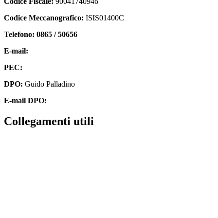
Codice Fiscale:
90041740946
Codice Meccanografico:
ISIS01400C
Telefono: 0865 / 50656
E-mail:
isis01400c@istruzione.it
PEC:
isis01400c@pec.istruzione.it
DPO:
Guido Palladino
E-mail DPO:
guido.palladino.dpo@gmail.com
collegamenti utili
Contatti
MIUR
Accesso Civico
Amministrazione Trasparente
Albo Online