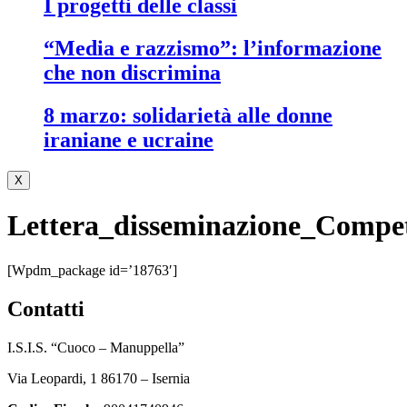
i progetti delle classi
“media e razzismo”: l’informazione
che non discrimina
8 marzo: solidarietà alle donne
iraniane e ucraine
X
Lettera_disseminazione_Compe
[wpdm_package id=’18763′]
contatti
I.S.I.S. “Cuoco – Manuppella”
Via Leopardi, 1 86170 – Isernia