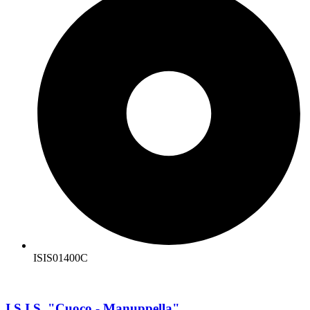
ISIS01400C
I.S.I.S. "Cuoco - Manuppella"