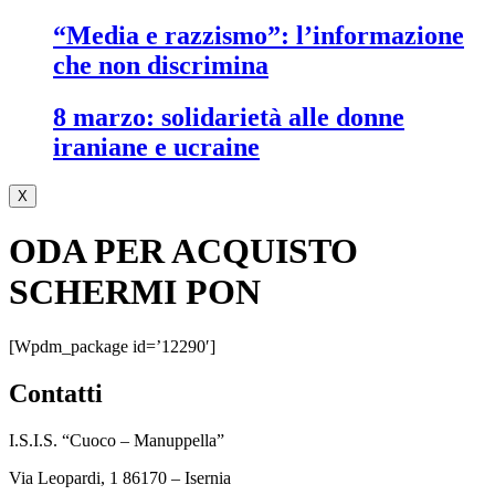
“media e razzismo”: l’informazione
che non discrimina
8 marzo: solidarietà alle donne
iraniane e ucraine
X
ODA PER ACQUISTO
SCHERMI PON
[wpdm_package id=’12290′]
contatti
I.S.I.S. “Cuoco – Manuppella”
Via Leopardi, 1 86170 – Isernia