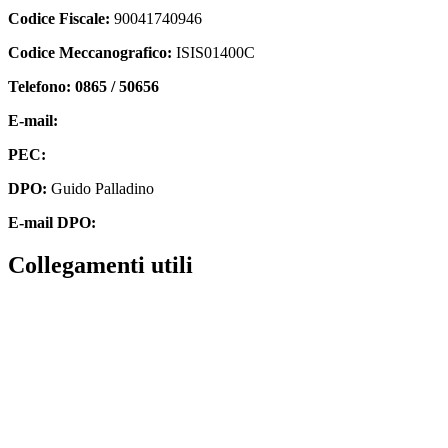
Codice Fiscale:
90041740946
Codice Meccanografico:
ISIS01400C
Telefono: 0865 / 50656
E-mail:
isis01400c@istruzione.it
PEC:
isis01400c@pec.istruzione.it
DPO:
Guido Palladino
E-mail DPO:
guido.palladino.dpo@gmail.com
collegamenti utili
Contatti
MIUR
Accesso Civico
Amministrazione Trasparente
Albo Online