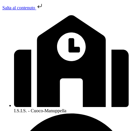
Salta al contenuto
I.S.I.S. - Cuoco-Manuppella