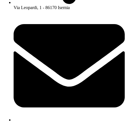
Via Leopardi, 1 - 86170 Isernia
isis01400c@istruzione.it