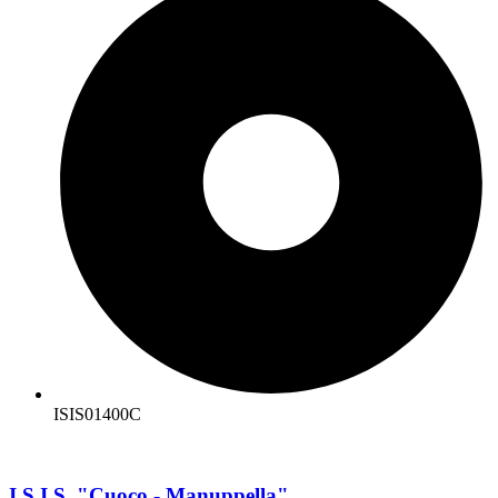
ISIS01400C
I.S.I.S. "Cuoco - Manuppella"