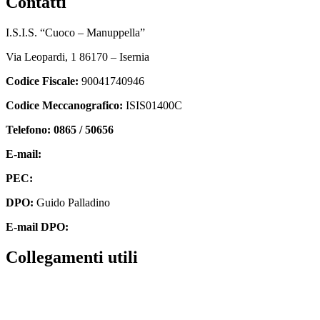
contatti
I.S.I.S. “Cuoco – Manuppella”
Via Leopardi, 1 86170 – Isernia
Codice Fiscale:
90041740946
Codice Meccanografico:
ISIS01400C
Telefono: 0865 / 50656
E-mail:
isis01400c@istruzione.it
PEC:
isis01400c@pec.istruzione.it
DPO:
Guido Palladino
E-mail DPO:
guido.palladino.dpo@gmail.com
collegamenti utili
Contatti
MIUR