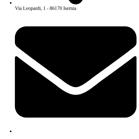
Via Leopardi, 1 - 86170 Isernia
isis01400c@istruzione.it