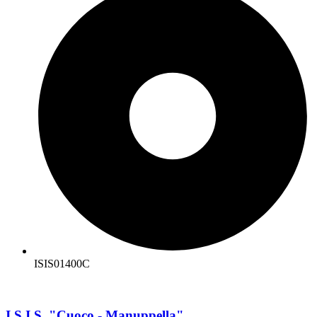
ISIS01400C
I.S.I.S. "Cuoco - Manuppella"