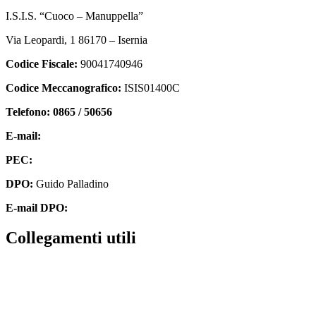
I.S.I.S. “Cuoco – Manuppella”
Via Leopardi, 1 86170 – Isernia
Codice Fiscale:
90041740946
Codice Meccanografico:
ISIS01400C
Telefono: 0865 / 50656
E-mail:
isis01400c@istruzione.it
PEC:
isis01400c@pec.istruzione.it
DPO:
Guido Palladino
E-mail DPO:
guido.palladino.dpo@gmail.com
collegamenti utili
Contatti
MIUR
Accesso Civico