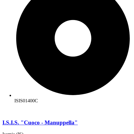
ISIS01400C
I.S.I.S. "Cuoco - Manuppella"