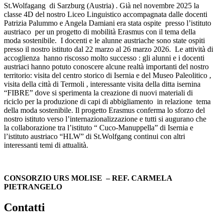
St.Wolfagang di Sarzburg (Austria) . Già nel novembre 2025 la
classe 4D del nostro Liceo Linguistico accompagnata dalle docenti
Patrizia Palummo e Angela Damiani era stata ospite presso l’istituto
austriaco per un progetto di mobilità Erasmus con il tema della
moda sostenibile. I docenti e le alunne austriache sono state ospiti
presso il nostro istituto dal 22 marzo al 26 marzo 2026. Le attività di
accoglienza hanno riscosso molto successo : gli alunni e i docenti
austriaci hanno potuto conoscere alcune realtà importanti del nostro
territorio: visita del centro storico di Isernia e del Museo Paleolitico ,
visita della città di Termoli , interessante visita della ditta isernina
“FIBRE” dove si sperimenta la creazione di nuovi materiali di
riciclo per la produzione di capi di abbigliamento in relazione tema
della moda sostenibile. Il progetto Erasmus conferma lo sforzo del
nostro istituto verso l’internazionalizzazione e tutti si augurano che
la collaborazione tra l’istituto “ Cuco-Manuppella” di Isernia e
l’istituto austriaco “HLW” di St.Wolfgang continui con altri
interessanti temi di attualità.
CONSORZIO URS MOLISE – REF. CARMELA
PIETRANGELO
contatti