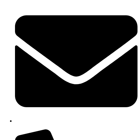
isis01400c@istruzione.it