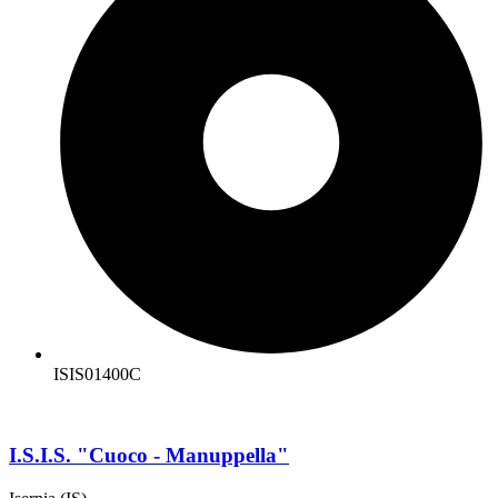
ISIS01400C
I.S.I.S. "Cuoco - Manuppella"