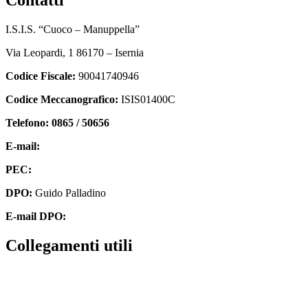
I.S.I.S. “Cuoco – Manuppella”
Via Leopardi, 1 86170 – Isernia
Codice Fiscale:
90041740946
Codice Meccanografico:
ISIS01400C
Telefono: 0865 / 50656
E-mail:
isis01400c@istruzione.it
PEC:
isis01400c@pec.istruzione.it
DPO:
Guido Palladino
E-mail DPO:
guido.palladino.dpo@gmail.com
collegamenti utili
Contatti
MIUR