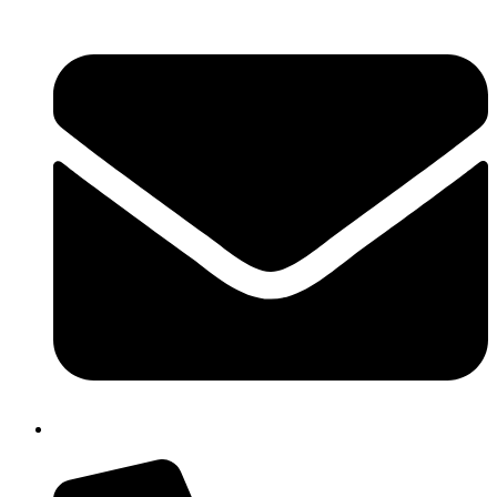
isis01400c@istruzione.it