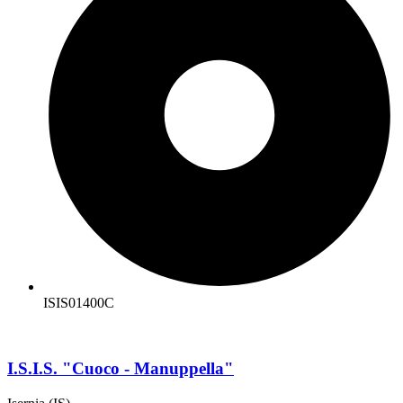
ISIS01400C
I.S.I.S. "Cuoco - Manuppella"