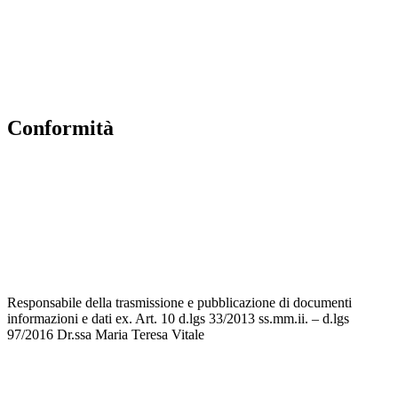
Accesso Civico
Amministrazione Trasparente
Albo Online
Scuola in Chiaro
conformità
Privacy Policy
Dichiarazione di accessibilità
Note legali
Accesso riservato
Responsabile della trasmissione e pubblicazione di documenti
informazioni e dati ex. Art. 10 d.lgs 33/2013 ss.mm.ii. – d.lgs
97/2016 Dr.ssa Maria Teresa Vitale