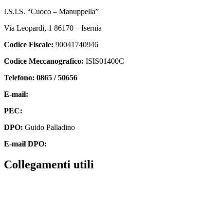
I.S.I.S. “Cuoco – Manuppella”
Via Leopardi, 1 86170 – Isernia
Codice Fiscale:
90041740946
Codice Meccanografico:
ISIS01400C
Telefono: 0865 / 50656
E-mail:
isis01400c@istruzione.it
PEC:
isis01400c@pec.istruzione.it
DPO:
Guido Palladino
E-mail DPO:
guido.palladino.dpo@gmail.com
collegamenti utili
Contatti
MIUR