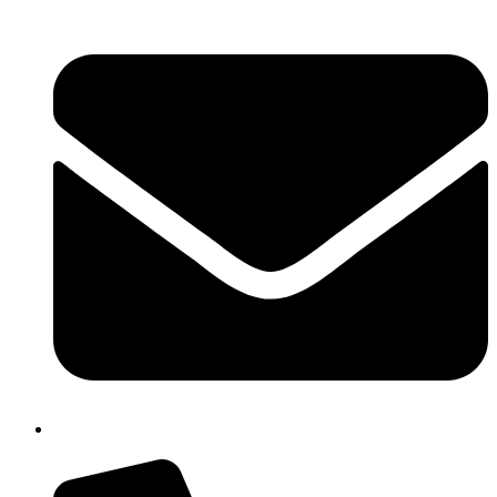
isis01400c@istruzione.it