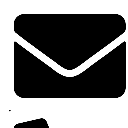
isis01400c@istruzione.it