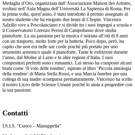
Medaglia d’Oro, organizzata dall’Associazione Maison des Artistes,
svoltasi nell’Aula Magna dell’Università La Sapienza di Roma. Per
la prima volta, quest’anno, è stato introdotto il premio assegnato al
nostro studente che ha eseguito due brani di Chopin. Vincenzo
Salzillo vive a Pescolanciano e si divide tra i suoi impegni a scuola e
il Conservatorio Lorenzo Perosi di Campobasso dove studia
pianoforte. La sia passione per la musica è iniziata all’età di 8 anni
con un trasporto, molto forte per la batteria. Poco dopo, però, ha
capito che non era nelle sue corde poiché più portato per uno
strumento armonico quale il pianoforte. Tante le esibizioni durante
l’anno, dal Molise al Lazio e in altre regioni d’Italia. I suoi
compositori preferiti sono i romantici. Lui stesso ha composto alcuni
brani come ‘Il volo delle rondini’, ispirato al libro ‘Piccola antologia
della rondine’ di Maria Stella Rossi, e una Marcia funebre per una
collega di sua madre scomparsa prematuramente. Vincenzo ha scelto
il nostro Liceo delle Scienze Umane poiché lo aiuta a progredire con
la sua passione.
contatti
I.S.I.S. “Cuoco – Manuppella”