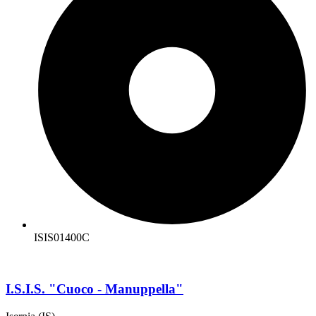
ISIS01400C
I.S.I.S. "Cuoco - Manuppella"