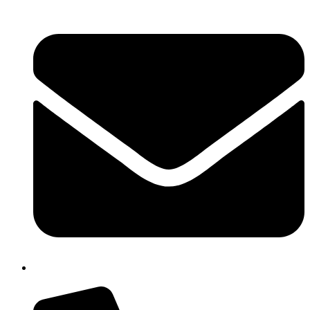
isis01400c@istruzione.it