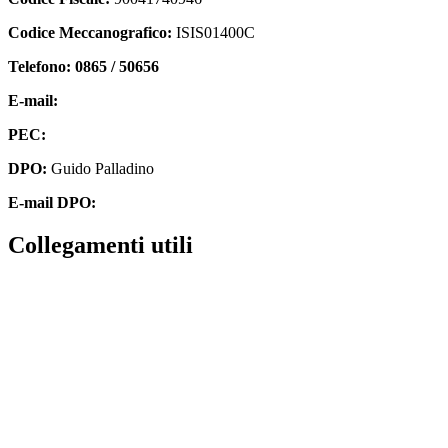
Codice Meccanografico:
ISIS01400C
Telefono: 0865 / 50656
E-mail:
isis01400c@istruzione.it
PEC:
isis01400c@pec.istruzione.it
DPO:
Guido Palladino
E-mail DPO:
guido.palladino.dpo@gmail.com
collegamenti utili
Contatti
MIUR
Accesso Civico
Amministrazione Trasparente
Albo Online