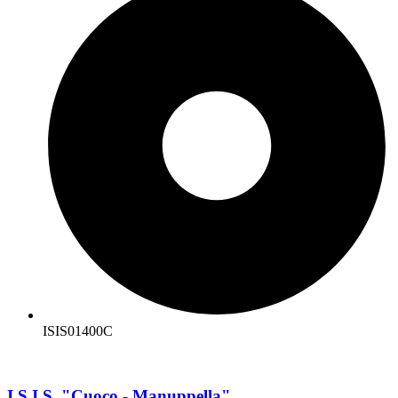
ISIS01400C
I.S.I.S. "Cuoco - Manuppella"