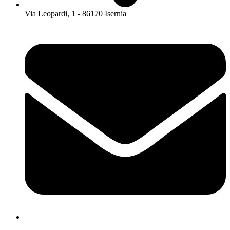
Via Leopardi, 1 - 86170 Isernia
isis01400c@istruzione.it