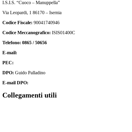
I.S.I.S. “Cuoco – Manuppella”
Via Leopardi, 1 86170 – Isernia
Codice Fiscale:
90041740946
Codice Meccanografico:
ISIS01400C
Telefono: 0865 / 50656
E-mail:
isis01400c@istruzione.it
PEC:
isis01400c@pec.istruzione.it
DPO:
Guido Palladino
E-mail DPO:
guido.palladino.dpo@gmail.com
collegamenti utili
Contatti
MIUR
Accesso Civico