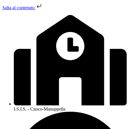
Salta al contenuto
I.S.I.S. - Cuoco-Manuppella