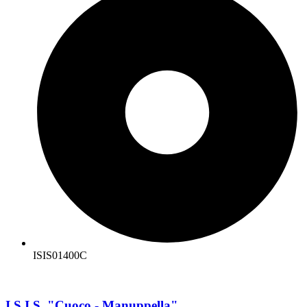
ISIS01400C
I.S.I.S. "Cuoco - Manuppella"