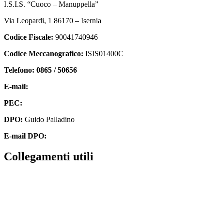
I.S.I.S. “Cuoco – Manuppella”
Via Leopardi, 1 86170 – Isernia
Codice Fiscale:
90041740946
Codice Meccanografico:
ISIS01400C
Telefono: 0865 / 50656
E-mail:
isis01400c@istruzione.it
PEC:
isis01400c@pec.istruzione.it
DPO:
Guido Palladino
E-mail DPO:
guido.palladino.dpo@gmail.com
collegamenti utili
Contatti
MIUR
Accesso Civico