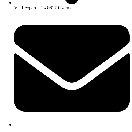
Via Leopardi, 1 - 86170 Isernia
isis01400c@istruzione.it