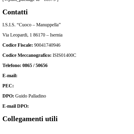
contatti
I.S.I.S. “Cuoco – Manuppella”
Via Leopardi, 1 86170 – Isernia
Codice Fiscale:
90041740946
Codice Meccanografico:
ISIS01400C
Telefono: 0865 / 50656
E-mail:
isis01400c@istruzione.it
PEC:
isis01400c@pec.istruzione.it
DPO:
Guido Palladino
E-mail DPO:
guido.palladino.dpo@gmail.com
collegamenti utili
Contatti