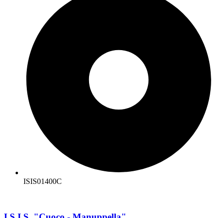
ISIS01400C
I.S.I.S. "Cuoco - Manuppella"