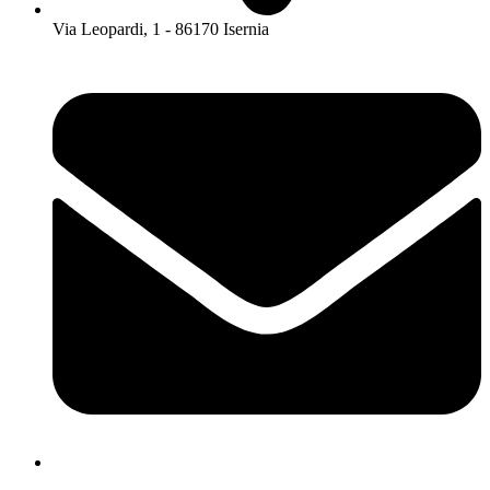
Via Leopardi, 1 - 86170 Isernia
isis01400c@istruzione.it