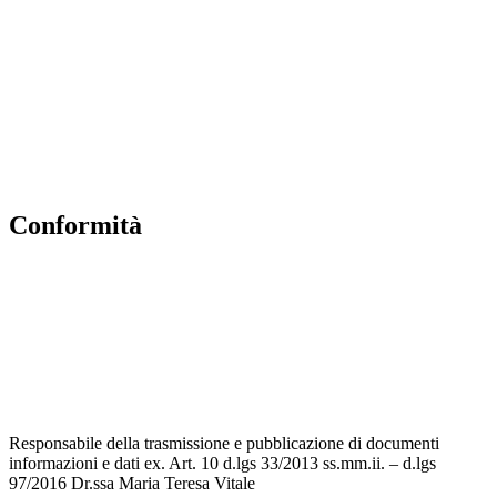
MIUR
Accesso Civico
Amministrazione Trasparente
Albo Online
Scuola in Chiaro
conformità
Privacy Policy
Dichiarazione di accessibilità
Note legali
Accesso riservato
Responsabile della trasmissione e pubblicazione di documenti
informazioni e dati ex. Art. 10 d.lgs 33/2013 ss.mm.ii. – d.lgs
97/2016 Dr.ssa Maria Teresa Vitale