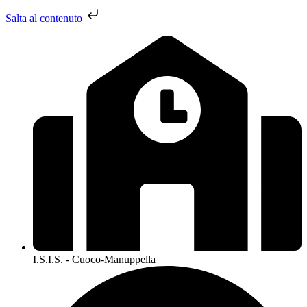
Salta al contenuto
I.S.I.S. - Cuoco-Manuppella