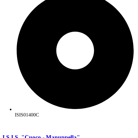
ISIS01400C
I.S.I.S. "Cuoco - Manuppella"