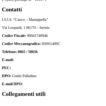
contatti
I.S.I.S. “Cuoco – Manuppella”
Via Leopardi, 1 86170 – Isernia
Codice Fiscale:
90041740946
Codice Meccanografico:
ISIS01400C
Telefono: 0865 / 50656
E-mail:
isis01400c@istruzione.it
PEC:
isis01400c@pec.istruzione.it
DPO:
Guido Palladino
E-mail DPO:
guido.palladino.dpo@gmail.com
collegamenti utili
Contatti