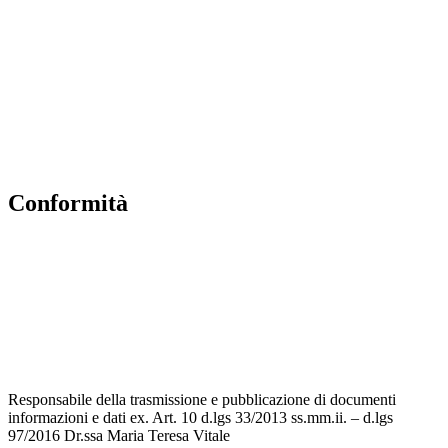
MIUR
Accesso Civico
Amministrazione Trasparente
Albo Online
Scuola in Chiaro
conformità
Privacy Policy
Dichiarazione di accessibilità
Note legali
Accesso riservato
Responsabile della trasmissione e pubblicazione di documenti
informazioni e dati ex. Art. 10 d.lgs 33/2013 ss.mm.ii. – d.lgs
97/2016 Dr.ssa Maria Teresa Vitale