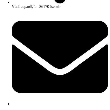
Via Leopardi, 1 - 86170 Isernia
isis01400c@istruzione.it