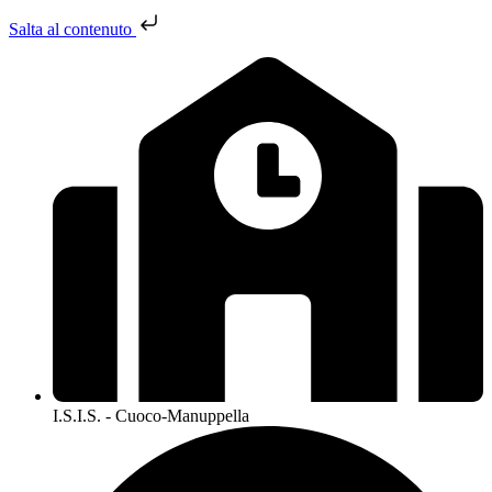
Salta al contenuto
I.S.I.S. - Cuoco-Manuppella