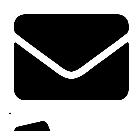
isis01400c@istruzione.it