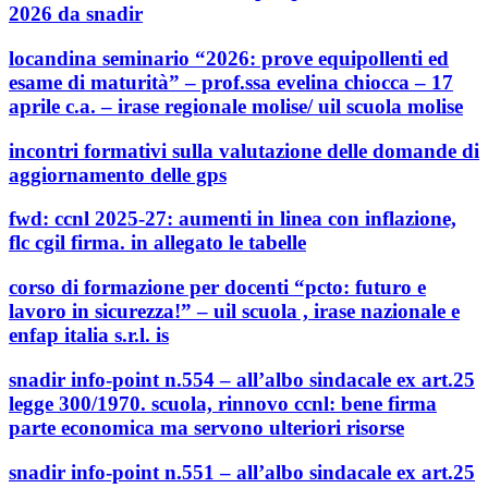
2026 da snadir
locandina seminario “2026: prove equipollenti ed
esame di maturità” – prof.ssa evelina chiocca – 17
aprile c.a. – irase regionale molise/ uil scuola molise
incontri formativi sulla valutazione delle domande di
aggiornamento delle gps
fwd: ccnl 2025-27: aumenti in linea con inflazione,
flc cgil firma. in allegato le tabelle
corso di formazione per docenti “pcto: futuro e
lavoro in sicurezza!” – uil scuola , irase nazionale e
enfap italia s.r.l. is
snadir info-point n.554 – all’albo sindacale ex art.25
legge 300/1970. scuola, rinnovo ccnl: bene firma
parte economica ma servono ulteriori risorse
snadir info-point n.551 – all’albo sindacale ex art.25