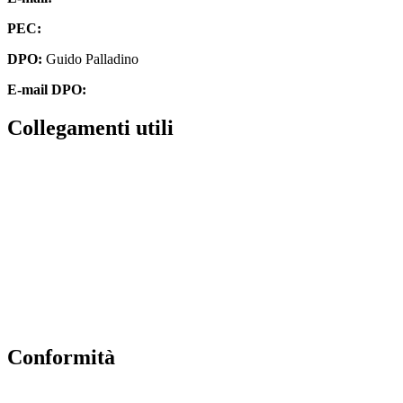
PEC:
isis01400c@pec.istruzione.it
DPO:
Guido Palladino
E-mail DPO:
guido.palladino.dpo@gmail.com
collegamenti utili
Contatti
MIUR
Accesso Civico
Amministrazione Trasparente
Albo Online
Scuola in Chiaro
conformità
Privacy Policy