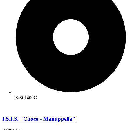
ISIS01400C
I.S.I.S. "Cuoco - Manuppella"