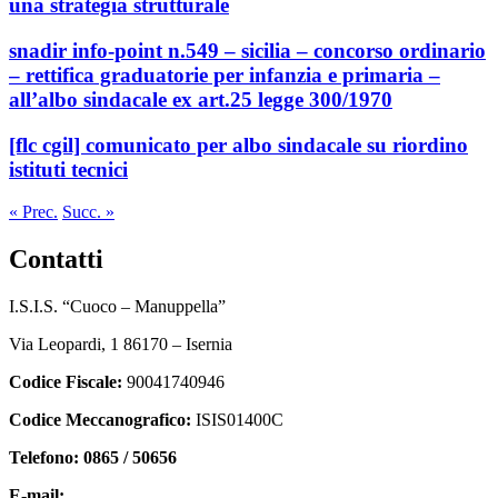
una strategia strutturale
snadir info-point n.549 – sicilia – concorso ordinario
– rettifica graduatorie per infanzia e primaria –
all’albo sindacale ex art.25 legge 300/1970
[flc cgil] comunicato per albo sindacale su riordino
istituti tecnici
« Prec.
Succ. »
contatti
I.S.I.S. “Cuoco – Manuppella”
Via Leopardi, 1 86170 – Isernia
Codice Fiscale:
90041740946
Codice Meccanografico:
ISIS01400C
Telefono: 0865 / 50656
E-mail:
isis01400c@istruzione.it