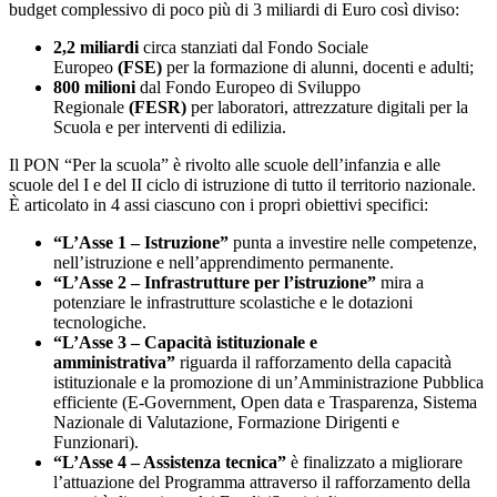
budget complessivo di poco più di 3 miliardi di Euro così diviso:
2,2 miliardi
circa stanziati dal Fondo Sociale
Europeo
(FSE)
per la formazione di alunni, docenti e adulti;
800 milioni
dal Fondo Europeo di Sviluppo
Regionale
(FESR)
per laboratori, attrezzature digitali per la
Scuola e per interventi di edilizia.
Il PON “Per la scuola” è rivolto alle scuole dell’infanzia e alle
scuole del I e del II ciclo di istruzione di tutto il territorio nazionale.
È articolato in 4 assi ciascuno con i propri obiettivi specifici:
“L’Asse 1 – Istruzione”
punta a investire nelle competenze,
nell’istruzione e nell’apprendimento permanente.
“L’Asse 2 – Infrastrutture per l’istruzione”
mira a
potenziare le infrastrutture scolastiche e le dotazioni
tecnologiche.
“L’Asse 3 – Capacità istituzionale e
amministrativa”
riguarda il rafforzamento della capacità
istituzionale e la promozione di un’Amministrazione Pubblica
efficiente (E-Government, Open data e Trasparenza, Sistema
Nazionale di Valutazione, Formazione Dirigenti e
Funzionari).
“L’Asse 4 – Assistenza tecnica”
è finalizzato a migliorare
l’attuazione del Programma attraverso il rafforzamento della