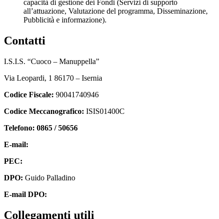
capacità di gestione dei Fondi (Servizi di supporto
all’attuazione, Valutazione del programma, Disseminazione,
Pubblicità e informazione).
contatti
I.S.I.S. “Cuoco – Manuppella”
Via Leopardi, 1 86170 – Isernia
Codice Fiscale:
90041740946
Codice Meccanografico:
ISIS01400C
Telefono: 0865 / 50656
E-mail:
isis01400c@istruzione.it
PEC:
isis01400c@pec.istruzione.it
DPO:
Guido Palladino
E-mail DPO:
guido.palladino.dpo@gmail.com
collegamenti utili