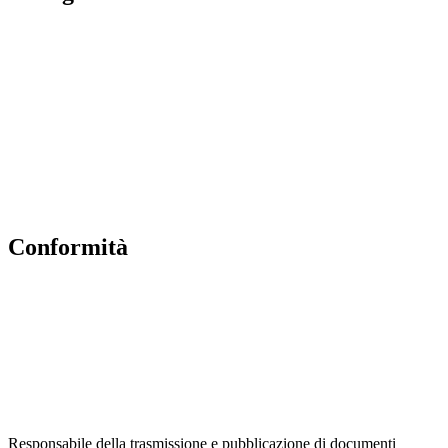
Contatti
MIUR
Accesso Civico
Amministrazione Trasparente
Albo Online
Scuola in Chiaro
conformità
Privacy Policy
Dichiarazione di accessibilità
Note legali
Accesso riservato
Responsabile della trasmissione e pubblicazione di documenti