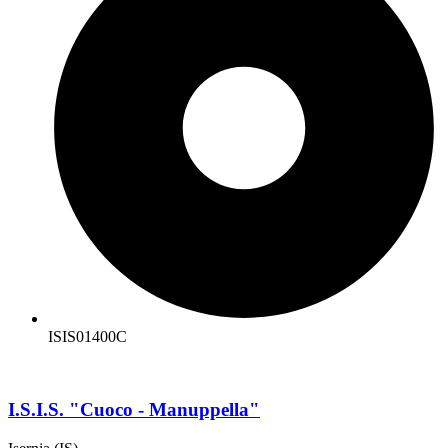
ISIS01400C
I.S.I.S. "Cuoco - Manuppella"