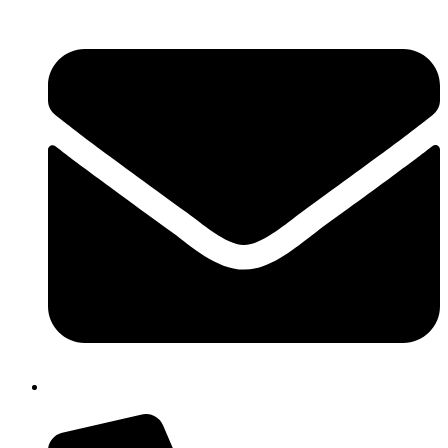
isis01400c@istruzione.it