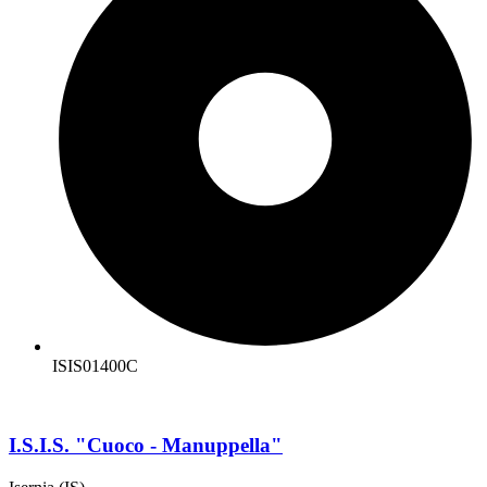
ISIS01400C
I.S.I.S. "Cuoco - Manuppella"