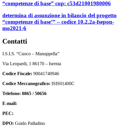
“competenze di base” cup: c53d21001980006
determina di assunzione in bilancio del progetto
“competenze di base’” – codice 10.2.2a-fsepon-
mo2021-6
contatti
I.S.I.S. “Cuoco – Manuppella”
Via Leopardi, 1 86170 – Isernia
Codice Fiscale:
90041740946
Codice Meccanografico:
ISIS01400C
Telefono: 0865 / 50656
E-mail:
isis01400c@istruzione.it
PEC:
isis01400c@pec.istruzione.it
DPO:
Guido Palladino