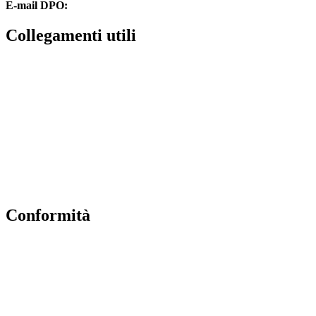
E-mail DPO:
guido.palladino.dpo@gmail.com
collegamenti utili
Contatti
MIUR
Accesso Civico
Amministrazione Trasparente
Albo Online
Scuola in Chiaro
conformità
Privacy Policy
Dichiarazione di accessibilità
Note legali