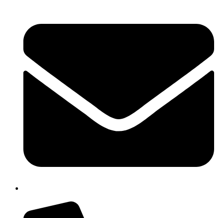
isis01400c@istruzione.it